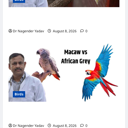
Canary Diet Chart: कैनरी को क्या खिलाएं? जानें पूरा
डाइट चार्ट, ये चीजें हैं बेहद जरूरी
Dr Nagender Yadav
August 8, 2026
0
Birds
मकाऊ vs अफ्रीकन ग्रे: कौन है ज्यादा समझदार? बोलने
से लेकर याददाश्त तक जानें किसका दिमाग है तेज
Dr Nagender Yadav
August 8, 2026
0