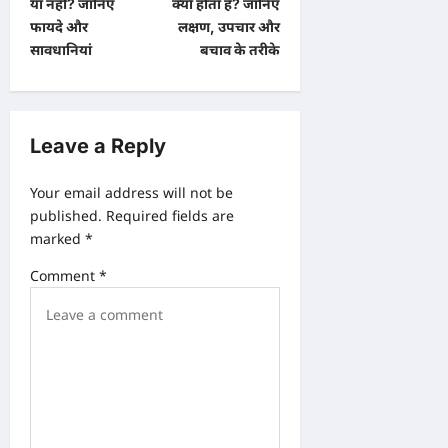
या नहीं? जानिए
क्यों होता है? जानिए
t
फायदे और
लक्षण, उपचार और
सावधानियां
बचाव के तरीके
n
a
v
Leave a Reply
i
g
Your email address will not be
a
published.
Required fields are
marked
*
t
i
Comment
*
o
n