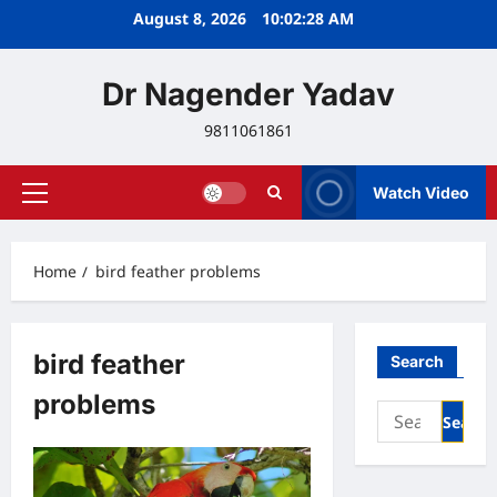
Skip
August 8, 2026
10:02:28 AM
to
content
Dr Nagender Yadav
9811061861
Watch Video
Primary
Menu
Home
bird feather problems
bird feather
Search
problems
Search
for: