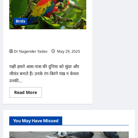
Birds
पंखों की चमक में छिपा है पक्षी का स्वास्थ्य,
जानें सही देखभाल का तरीका
Dr Nagender Yadav
May 29, 2025
0
पक्षी हमारे आस-पास की दुनिया को सुंदर और
जीवंत बनाते हैं। उनके रंग-बिरंगे पंख न केवल
उनकी...
Read
Read More
more
about
पंखों
की
चमक
में
You May Have Missed
छिपा
है
पक्षी
का