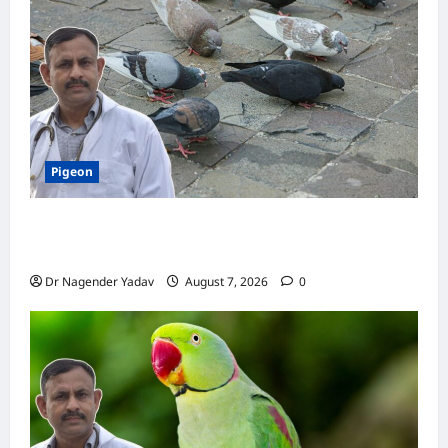
स्वास्थ्य,
जानें
सही
देखभाल
का
तरीका
Pigeon
Pigeon Care: क्या कबूतर को चावल खिलाना सही है या
खतरनाक? जानिए सच, जो ज्यादातर लोग नहीं जानते
Dr Nagender Yadav
August 7, 2026
0