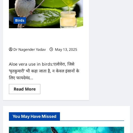
Birds
पक्षियों के लिए कितना फायदेमंद होता है
एलोवेरा? इस तरह करें उपयोग
Dr Nagender Yadav
May 13, 2025
0
Aloe vera use in birds:एलोवेरा, जिसे
‘घृतकुमारी’ भी कहा जाता है, न केवल इंसानों के
लिए फायदेमंद...
Read
Read More
more
about
पक्षियों
के
लिए
कितना
You May Have Missed
फायदेमंद
होता
है
एलोवेरा?