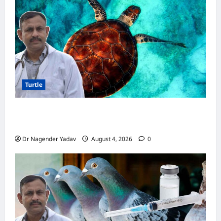
इस
तरह
करें
उपयोग
Turtle
Turtle Care: नए कछुए को घर लाने के बाद क्या करें?
जानें सही देखभाल का तरीका
Dr Nagender Yadav
August 4, 2026
0