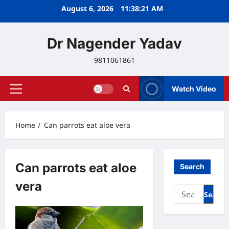
Skip
August 6, 2026
11:38:22 AM
to
content
Dr Nagender Yadav
9811061861
Watch Video
Primary
Menu
Home
Can parrots eat aloe vera
Can parrots eat aloe
Search
vera
Search
for: