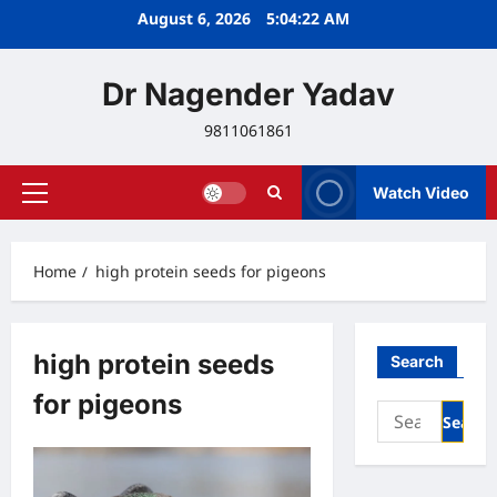
Skip
August 6, 2026
5:04:23 AM
to
content
Dr Nagender Yadav
9811061861
Watch Video
Primary
Menu
Home
high protein seeds for pigeons
high protein seeds
Search
for pigeons
Search
for: