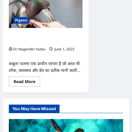
Pigeon
कबूतरों को क्या खिलाएं? जानिए सबसे पोषक
बीजों की लिस्ट
Dr Nagender Yadav
June 1, 2025
0
कबूतर पालना एक प्राचीन परंपरा है जो आज भी
शौक, व्यवसाय और प्रेम का प्रतीक मानी जाती...
Read
Read More
more
about
कबूतरों
को
क्या
खिलाएं?
You May Have Missed
जानिए
सबसे
पोषक
बीजों
की
लिस्ट