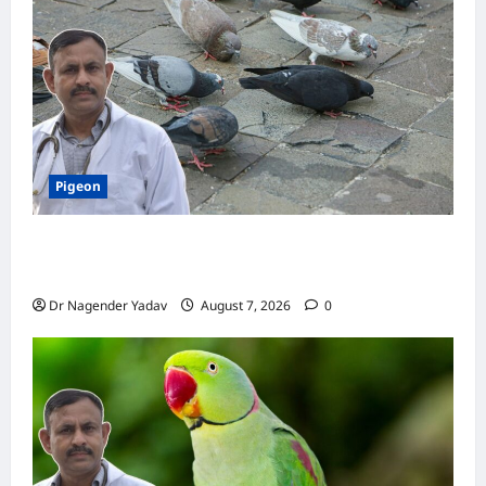
स्वास्थ्य,
जानें
सही
देखभाल
का
तरीका
Pigeon
Pigeon Care: क्या कबूतर को चावल खिलाना सही है या
खतरनाक? जानिए सच, जो ज्यादातर लोग नहीं जानते
Dr Nagender Yadav
August 7, 2026
0