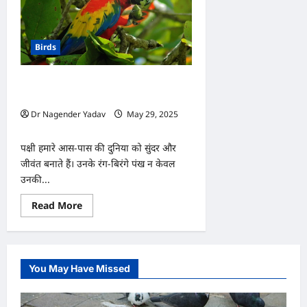
Birds
पंखों की चमक में छिपा है पक्षी का स्वास्थ्य,
जानें सही देखभाल का तरीका
Dr Nagender Yadav
May 29, 2025
0
पक्षी हमारे आस-पास की दुनिया को सुंदर और
जीवंत बनाते हैं। उनके रंग-बिरंगे पंख न केवल
उनकी...
Read
Read More
more
about
पंखों
की
चमक
में
You May Have Missed
छिपा
है
पक्षी
का