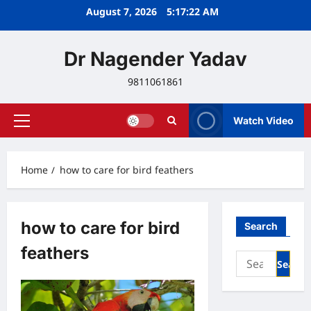
Skip
August 7, 2026
5:17:22 AM
to
content
Dr Nagender Yadav
9811061861
Watch Video
Primary
Menu
Home
how to care for bird feathers
how to care for bird
Search
feathers
Search
for: