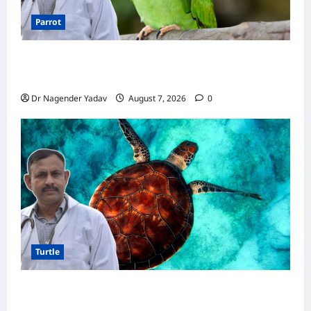
Parrot
Parrot Care:क्या तोते को बारिश में भिगने देना चाहिए?
जानिए सही जवाब और जरूरी सावधानियां
Dr Nagender Yadav
August 7, 2026
0
Turtle
Turtle Care: नए कछुए को घर लाने के बाद क्या करें?
जानें सही देखभाल का तरीका