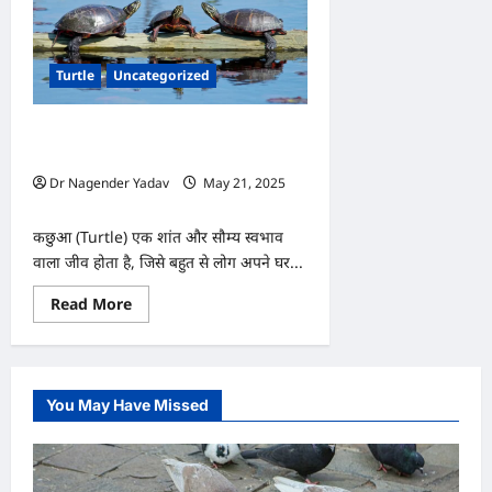
Turtle
Uncategorized
कछुए का घर कैसे बनाएं? जानें इसे बनाने का
आसान तरीका
Dr Nagender Yadav
May 21, 2025
0
कछुआ (Turtle) एक शांत और सौम्य स्वभाव
वाला जीव होता है, जिसे बहुत से लोग अपने घर...
Read
Read More
more
about
कछुए
का
घर
कैसे
You May Have Missed
बनाएं?
जानें
इसे
बनाने
का
आसान