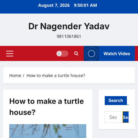
Skip
August 7, 2026
9:50:02 AM
to
content
Dr Nagender Yadav
9811061861
Watch Video
Primary
Menu
Home
How to make a turtle house?
How to make a turtle
Search
house?
Search
for: