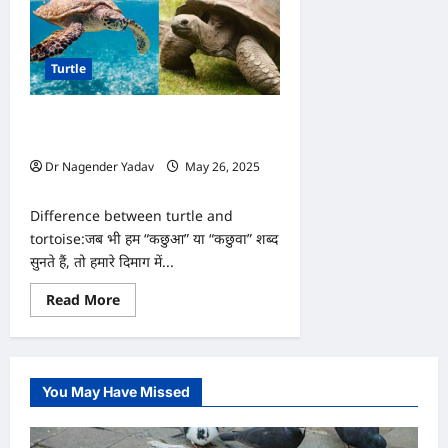
Turtle
कछुआ और कछुवा में क्या फर्क है? जानें पूरी
डिटेल
Dr Nagender Yadav
May 26, 2025
0
Difference between turtle and
tortoise:जब भी हम “कछुआ” या “कछुवा” शब्द
सुनते हैं, तो हमारे दिमाग में...
Read
Read More
more
about
कछुआ
और
कछुवा
में
You May Have Missed
क्या
फर्क
है?
जानें