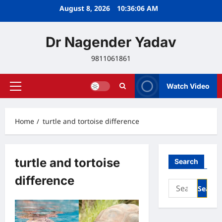
Skip
August 8, 2026
10:36:07 AM
to
content
Dr Nagender Yadav
9811061861
Watch Video
Primary
Menu
Home
turtle and tortoise difference
turtle and tortoise
Search
difference
Search
for: