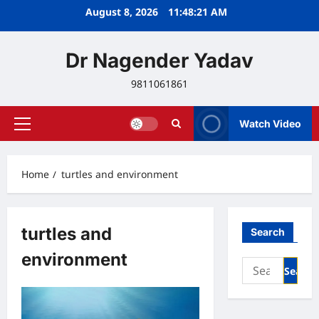
Skip
August 8, 2026
11:48:21 AM
to
content
Dr Nagender Yadav
9811061861
Watch Video
Primary
Menu
Home
turtles and environment
turtles and
Search
environment
Search
for: