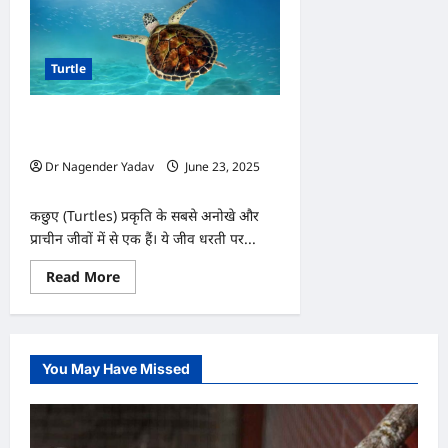
Turtle
कछुओं के बारे में जानिए ये हैरान कर देने वाले
अद्भुत तथ्य
Dr Nagender Yadav
June 23, 2025
0
कछुए (Turtles) प्रकृति के सबसे अनोखे और
प्राचीन जीवों में से एक हैं। ये जीव धरती पर...
Read
Read More
more
about
कछुओं
के
बारे
में
You May Have Missed
जानिए
ये
हैरान
कर
देने
वाले