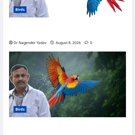
Birds
मकाऊ vs अफ्रीकन ग्रे: कौन है ज्यादा समझदार? बोलने
से लेकर याददाश्त तक जानें किसका दिमाग है तेज
Dr Nagender Yadav
August 8, 2026
0
Birds
Macaw Care: मकाऊ को नहलाना चाहिए या नहीं?
जानें सही तरीका, इन बातों का रखें खास ध्यान