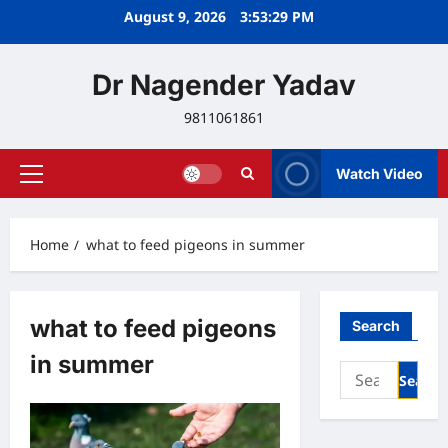
Skip
August 9, 2026
3:53:30 PM
to
content
Dr Nagender Yadav
9811061861
Watch Video
Primary
Menu
Home
what to feed pigeons in summer
what to feed pigeons
Search
in summer
Search
for: