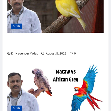
लिए
होता
है
अमृत
समान
Birds
Canary Diet Chart: कैनरी को क्या खिलाएं? जानें पूरा
डाइट चार्ट, ये चीजें हैं बेहद जरूरी
Dr Nagender Yadav
August 8, 2026
0
Birds