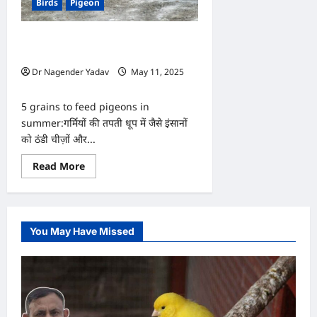
Birds
Pigeon
तंदरुस्त?
खाने
में
दें
गर्मियों में कबूतरों को खाने में ज़रूर दें ये 5 दाने,
ये
चीज़ें
स्वास्थ्य के लिए होता है अमृत समान
Dr Nagender Yadav
May 11, 2025
0
5 grains to feed pigeons in
summer:गर्मियों की तपती धूप में जैसे इंसानों
को ठंडी चीज़ों और...
Read
Read More
more
about
गर्मियों
में
कबूतरों
को
You May Have Missed
खाने
में
ज़रूर
दें
ये
5
दाने,
स्वास्थ्य
के