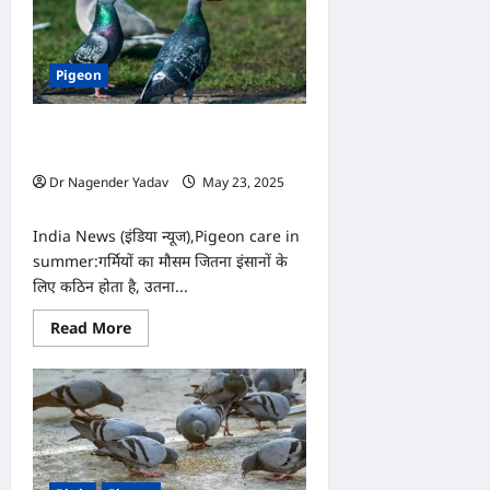
Pigeon
गर्मियों में कबूतरों को कैसे रखें ठंडा और
तंदरुस्त? खाने में दें ये चीज़ें
Dr Nagender Yadav
May 23, 2025
0
India News (इंडिया न्यूज),Pigeon care in
summer:गर्मियों का मौसम जितना इंसानों के
लिए कठिन होता है, उतना...
Read
Read More
more
about
गर्मियों
में
कबूतरों
को
कैसे
रखें
ठंडा
और