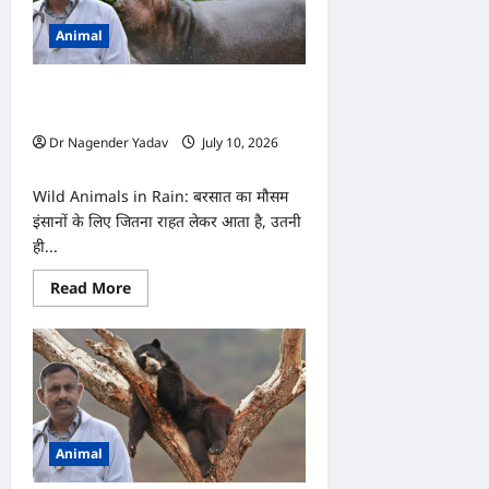
Animal
बारिश शुरू होते ही कहां चले जाते हैं जंगल के
जानवर? जानिए कैसे बचाते हैं अपनी जान
Dr Nagender Yadav
July 10, 2026
0
Wild Animals in Rain: बरसात का मौसम
इंसानों के लिए जितना राहत लेकर आता है, उतनी
ही...
Read
Read More
more
about
बारिश
शुरू
होते
ही
कहां
चले
जाते
हैं
Animal
जंगल
के
जानवर?