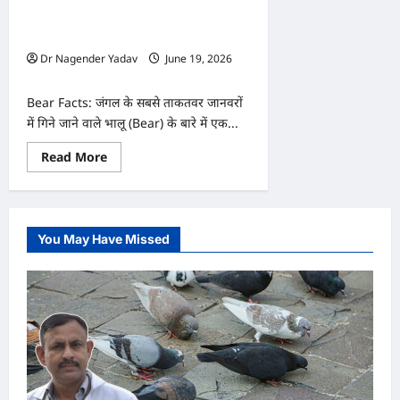
जानिए
Bear Facts: भालू सर्दियों में महीनों तक
कैसे
बचाते
सोकर कैसे जिंदा रहता है?
हैं
Dr Nagender Yadav
June 19, 2026
अपनी
जान
0
Bear Facts: जंगल के सबसे ताकतवर जानवरों
में गिने जाने वाले भालू (Bear) के बारे में एक...
Read
Read More
more
about
Bear
Facts:
भालू
सर्दियों
You May Have Missed
में
महीनों
तक
सोकर
कैसे
जिंदा
रहता
है?