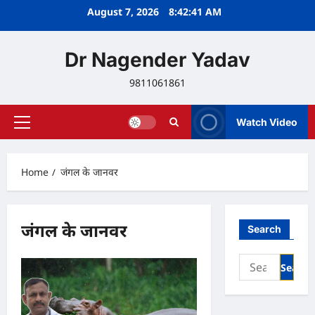
Skip
August 7, 2026
8:42:42 AM
to
content
Dr Nagender Yadav
9811061861
Watch Video
Primary
Menu
Home
जंगल के जानवर
जंगल के जानवर
Search
Search
for: