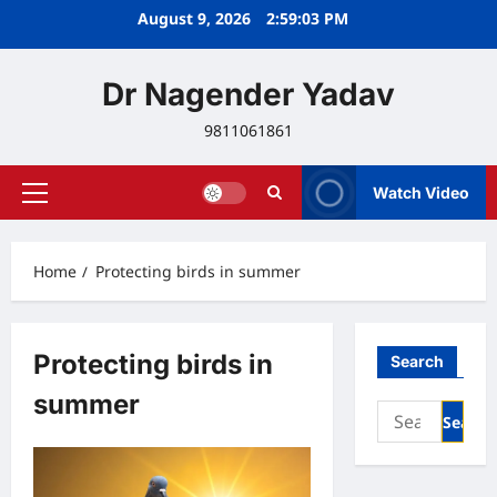
Skip
August 9, 2026
2:59:03 PM
to
content
Dr Nagender Yadav
9811061861
Watch Video
Primary
Menu
Home
Protecting birds in summer
Protecting birds in
Search
summer
Search
for: