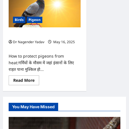
Birds
Pigeon
कबूतरों को गर्मी से कैसे बचाएं? जानें पूरी डिटेल
Dr Nagender Yadav
May 16, 2025
0
How to protect pigeons from
heat:गर्मियों के मौसम में जहां इंसानों के लिए
राहत पाना मुश्किल हो...
Read
Read More
more
about
कबूतरों
को
गर्मी
से
You May Have Missed
कैसे
बचाएं?
जानें
पूरी
डिटेल