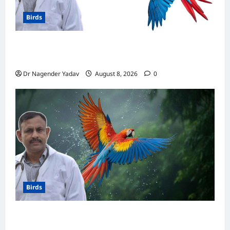
Birds
मकाऊ vs अफ्रीकन ग्रे: कौन है ज्यादा समझदार? बोलने
से लेकर याददाश्त तक जानें किसका दिमाग है तेज
Dr Nagender Yadav
August 8, 2026
0
Birds
Macaw Care: मकाऊ को नहलाना चाहिए या नहीं?
जानें सही तरीका, इन बातों का रखें खास ध्यान