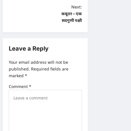
P
Next:
कबूतर – एक
o
सदगुणी पक्षी
s
t
n
Leave a Reply
a
v
Your email address will not be
published.
Required fields are
i
marked
*
g
Comment
*
a
t
i
o
n