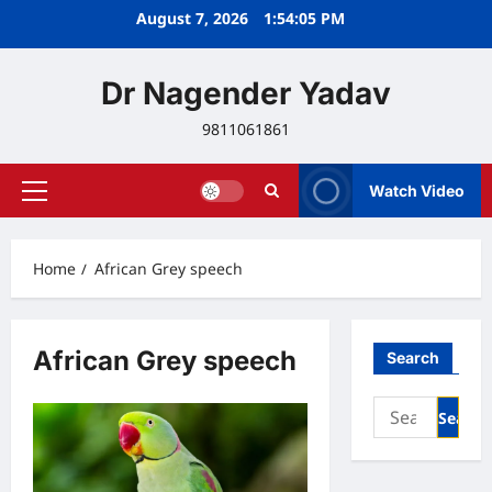
Skip
August 7, 2026
1:54:06 PM
to
content
Dr Nagender Yadav
9811061861
Watch Video
Primary
Menu
Home
African Grey speech
African Grey speech
Search
Search
for: