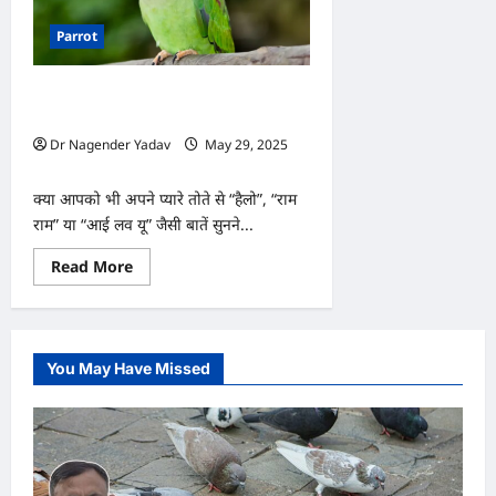
Parrot
अब तोता बोलेगा आपकी ज़ुबान! जानें सिखाने
की ट्रिक
Dr Nagender Yadav
May 29, 2025
0
क्या आपको भी अपने प्यारे तोते से “हैलो”, “राम
राम” या “आई लव यू” जैसी बातें सुनने...
Read
Read More
more
about
अब
तोता
बोलेगा
आपकी
You May Have Missed
ज़ुबान!
जानें
सिखाने
की
ट्रिक