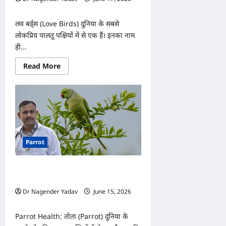
पड़
0
सकती
है
लव बर्ड्स (Love Birds) दुनिया के सबसे
भारी
कीमत!
लोकप्रिय पालतू पक्षियों में से एक हैं। इनका नाम
ही...
Read
Read More
more
about
Love
Birds:
क्या
लव
बर्ड्स
अपने
साथी
के
Parrot
बिना
रह
सकते
हैं?
Parrot Health: तोते की आंखों, पंखों और
जवाब
जानकर
व्यवहार में दिखें ये बदलाव, तो हो जाएं सावधान
हैरान
Dr Nagender Yadav
June 15, 2026
रह
जाएंगे
0
Parrot Health: तोता (Parrot) दुनिया के