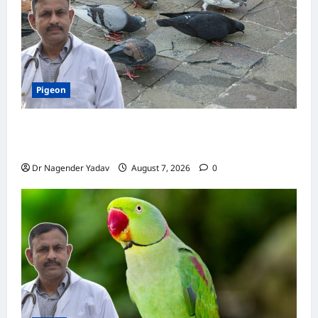
तुरंत
मिलेगा
आराम
Pigeon
Pigeon Care: क्या कबूतर को चावल खिलाना सही है या
खतरनाक? जानिए सच, जो ज्यादातर लोग नहीं जानते
Dr Nagender Yadav
August 7, 2026
0