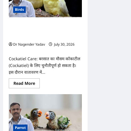
Birds
Cockatiel Care: बारिश के मौसम में
कॉकाटील को ऐसे रखें सुरक्षित, नहीं होगा
बीमार!
Dr Nagender Yadav
July 30, 2026
0
Cockatiel Care: बरसात का मौसम कॉकाटील
(Cockatiel) के लिए चुनौतीपूर्ण हो सकता है।
इस दौरान वातावरण में...
Read
Read More
more
about
Cockatiel
Care:
बारिश
के
मौसम
में
कॉकाटील
को
Parrot
ऐसे