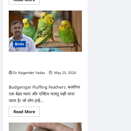
more
about
Parrot
Care:
तोते
में
दिखें
ये
7
संकेत
Birds
तो
हो
जाएं
सतर्क!
बजरीगर बार-बार पंख क्यों फुलाता है? जानिए
जान
पर
बीमारी है या सामान्य आदत
भी
Dr Nagender Yadav
May 25, 2026
बन
सकती
0
है
बात
Budgerigar Fluffing Feathers: बजरीगर
एक बेहद प्यारा और एक्टिव पालतू पक्षी माना
जाता है। जो लोग इन्हें...
Read
Read More
more
about
बजरीगर
बार-