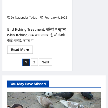
पक्षियों को खुजली ने कर रखा है परेशान? घर
के
जरूरी
बैठे अपनाएं ये आसान देसी इलाज, तुरंत मिलेगा
उपाय
आराम
Dr Nagender Yadav
February 9, 2026
0
Bird Itching Treatment: पक्षियों में खुजली
(Skin Itching) एक आम समस्या है, जो गंदगी,
कीड़े-मकोड़े, फंगल या...
Read
Read More
more
about
पक्षियों
Posts
1
2
Next
को
खुजली
pagination
ने
कर
रखा
है
परेशान?
You May Have Missed
घर
बैठे
अपनाएं
ये
आसान
देसी
इलाज,