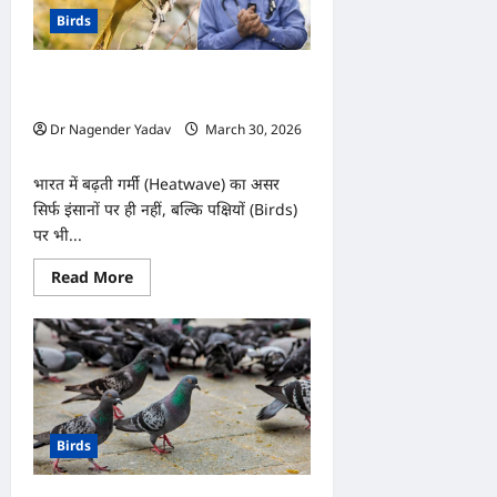
जान
Birds
बचाने
के
जरूरी
टिप्स
हीट स्ट्रोक से पक्षियों को कितना खतरा? जानिए
असर, लक्षण और बचाव के जरूरी उपाय
Dr Nagender Yadav
March 30, 2026
0
भारत में बढ़ती गर्मी (Heatwave) का असर
सिर्फ इंसानों पर ही नहीं, बल्कि पक्षियों (Birds)
पर भी...
Read
Read More
more
about
हीट
स्ट्रोक
से
पक्षियों
को
कितना
खतरा?
जानिए
Birds
असर,
लक्षण
और
बचाव