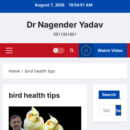
Skip
August 7, 2026
10:54:52 AM
to
content
Dr Nagender Yadav
9811061861
Watch Video
Primary
Menu
Home
bird health tips
bird health tips
Search
Search
for: