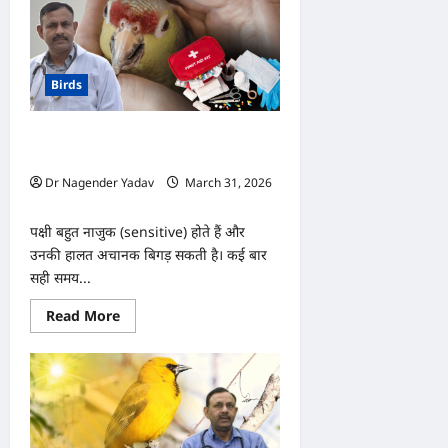
बार
पंख
क्यों
फुलाता
है?
जानिए
Birds
बीमारी
है
या
सामान्य
इमरजेंसी में पक्षियों की देखभाल कैसे करें? जान
आदत
बचाने के जरूरी टिप्स
Dr Nagender Yadav
March 31, 2026
0
पक्षी बहुत नाजुक (sensitive) होते हैं और
उनकी हालत अचानक बिगड़ सकती है। कई बार
सही समय...
Read
Read More
more
about
इमरजेंसी
में
पक्षियों
की
देखभाल
कैसे
करें?