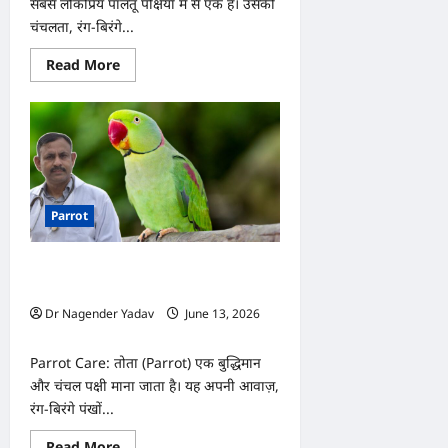
सबसे लोकप्रिय पालतू पक्षियों में से एक है। उसकी
चंचलता, रंग-बिरंगे...
Read
Read More
more
about
Parrot
Health:
तोते
की
आंखों,
पंखों
और
व्यवहार
Parrot
में
दिखें
ये
बदलाव,
Parrot Care: तोते में दिखें ये 7 संकेत तो हो
तो
हो
जाएं सतर्क! जान पर भी बन सकती है बात
जाएं
Dr Nagender Yadav
June 13, 2026
सावधान
0
Parrot Care: तोता (Parrot) एक बुद्धिमान
और चंचल पक्षी माना जाता है। यह अपनी आवाज़,
रंग-बिरंगे पंखों...
Read
Read More