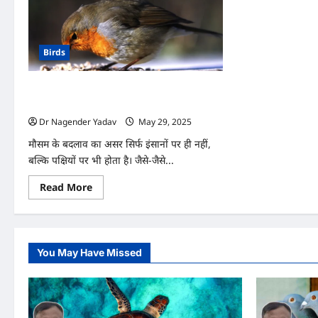
Birds
मौसम के बदलाव के साथ पक्षियों के खाने में क्या
बदलाव करें?
Dr Nagender Yadav
May 29, 2025
0
मौसम के बदलाव का असर सिर्फ इंसानों पर ही नहीं,
बल्कि पक्षियों पर भी होता है। जैसे-जैसे...
Read
Read More
more
about
मौसम
के
बदलाव
के
You May Have Missed
साथ
पक्षियों
के
खाने
में
क्या
बदलाव