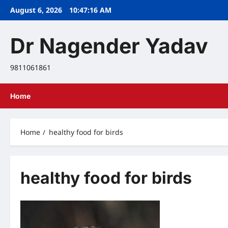
Skip
August 6, 2026
10:47:16 AM
to
content
Dr Nagender Yadav
9811061861
Home
Home
healthy food for birds
healthy food for birds