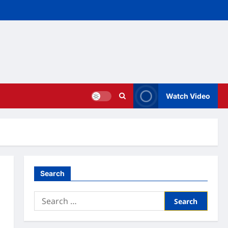
Watch Video
Search
Search
for: