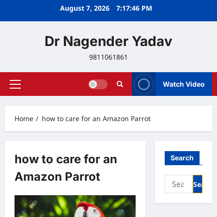
Skip
August 7, 2026
7:17:46 PM
to
content
Dr Nagender Yadav
9811061861
Watch Video
Primary
Menu
Home
how to care for an Amazon Parrot
how to care for an
Search
Amazon Parrot
Search
for: