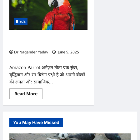
Birds
लंबी उम्र, नकल करने की अद्भुत जानें
Amazon Parrot के बारे में ख़ास बातें
Dr Nagender Yadav
June 9, 2025
0
Amazon Parrot:अमेज़न तोता एक सुंदर,
बुद्धिमान और रंग-बिरंगा पक्षी है जो अपनी बोलने
की क्षमता और सामाजिक...
Read
Read More
more
about
लंबी
उम्र,
नकल
करने
You May Have Missed
की
अद्भुत
जानें
Amazon