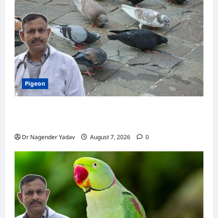
Parrot
के
बारे
में
ख़ास
बातें
Pigeon
Pigeon Care: क्या कबूतर को चावल खिलाना सही है या
खतरनाक? जानिए सच, जो ज्यादातर लोग नहीं जानते
Dr Nagender Yadav
August 7, 2026
0