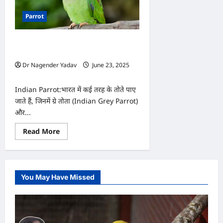
Parrot
क्या आप जानते हैं? भारतीय तोते के ये चौंकाने
वाले राज
Dr Nagender Yadav
June 23, 2025
0
Indian Parrot:भारत में कई तरह के तोते पाए
जाते हैं, जिनमें ग्रे तोता (Indian Grey Parrot)
और...
Read
Read More
more
about
क्या
आप
जानते
हैं?
You May Have Missed
भारतीय
तोते
के
ये
चौंकाने
वाले
राज