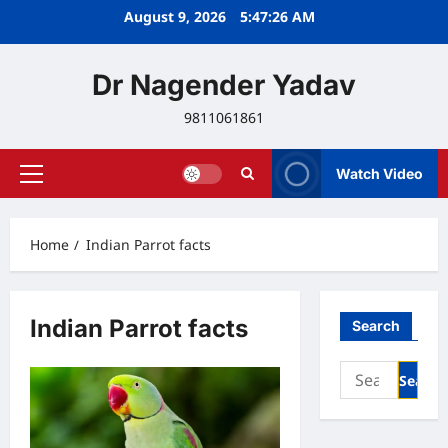
Skip
August 9, 2026
5:47:26 AM
to
content
Dr Nagender Yadav
9811061861
Watch Video
Primary
Menu
Home
Indian Parrot facts
Indian Parrot facts
Search
Search
for: