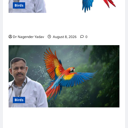
Birds
मकाऊ vs अफ्रीकन ग्रे: कौन है ज्यादा समझदार? बोलने
से लेकर याददाश्त तक जानें किसका दिमाग है तेज
Dr Nagender Yadav
August 8, 2026
0
Birds
Macaw Care: मकाऊ को नहलाना चाहिए या नहीं?
जानें सही तरीका, इन बातों का रखें खास ध्यान