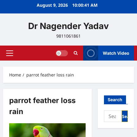
Skip
August 9, 2026
10:00:41 AM
to
content
Dr Nagender Yadav
9811061861
Watch Video
Primary
Menu
Home
parrot feather loss rain
parrot feather loss
Search
rain
Search
for: