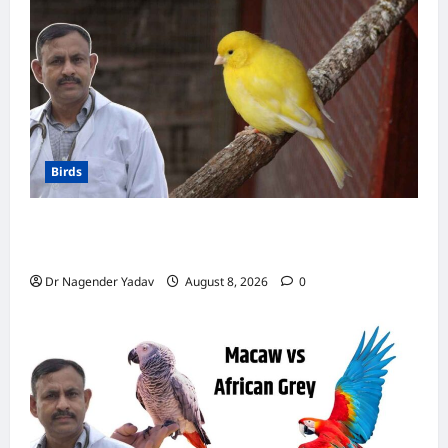
घंटी!
इन
5
बीमारियों
से
रहें
सतर्क
Birds
Canary Diet Chart: कैनरी को क्या खिलाएं? जानें पूरा
डाइट चार्ट, ये चीजें हैं बेहद जरूरी
Dr Nagender Yadav
August 8, 2026
0