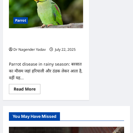
Parrot
बरसात का मौसम तोतों के लिए खतरे की घंटी!
इन 5 बीमारियों से रहें सतर्क
Dr Nagender Yadav
July 22, 2025
0
Parrot disease in rainy season: बरसात
का मौसम जहां हरियाली और ठंडक लेकर आता है,
वहीं यह...
Read
Read More
more
about
बरसात
का
मौसम
तोतों
You May Have Missed
के
लिए
खतरे
की