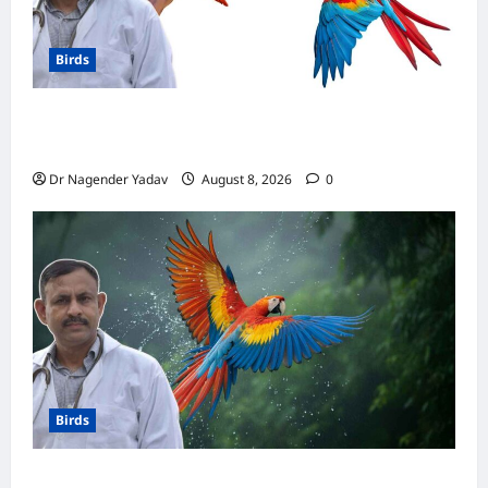
Birds
मकाऊ vs अफ्रीकन ग्रे: कौन है ज्यादा समझदार? बोलने
से लेकर याददाश्त तक जानें किसका दिमाग है तेज
Dr Nagender Yadav
August 8, 2026
0
Birds
Macaw Care: मकाऊ को नहलाना चाहिए या नहीं?