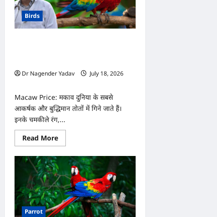
Birds
Macaw Price: दुनिया का सबसे महंगा
मकाव! कीमत जानकर उड़ जाएंगे होश, लग्जरी
कार से भी महंगा है ये तोता
Dr Nagender Yadav
July 18, 2026
0
Macaw Price: मकाव दुनिया के सबसे
आकर्षक और बुद्धिमान तोतों में गिने जाते हैं।
इनके चमकीले रंग,...
Read
Read More
more
about
Macaw
Price:
दुनिया
का
सबसे
महंगा
मकाव!
कीमत
Parrot
जानकर