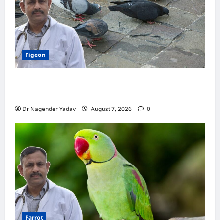
की
खास
बातें
Pigeon
Pigeon Care: क्या कबूतर को चावल खिलाना सही है या
खतरनाक? जानिए सच, जो ज्यादातर लोग नहीं जानते
Dr Nagender Yadav
August 7, 2026
0
Parrot