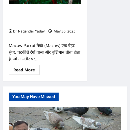
उड़
जाएंगे
होश,
बुद्धिमानी,सुंदरता और लंबी उम्र का अनोखा
लग्जरी
कार
संगम, जानें रंग-बिरंगे Macaw तोते की खास
से
बातें
भी
महंगा
Dr Nagender Yadav
May 30, 2025
है
0
ये
तोता
Macaw Parrot:मैकॉ (Macaw) एक बेहद
सुंदर, चटकीले रंगों वाला और बुद्धिमान तोता होता
है, जो आमतौर पर...
Read
Read More
more
about
बुद्धिमानी,सुंदरता
और
लंबी
उम्र
You May Have Missed
का
अनोखा
संगम,
जानें
रंग-
बिरंगे
Macaw
तोते