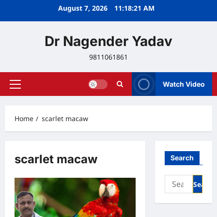
Skip
August 7, 2026
11:18:21 AM
to
content
Dr Nagender Yadav
9811061861
Watch Video
Primary
Menu
Home
scarlet macaw
scarlet macaw
Search
Search
for: