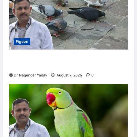
पक्षी
क्यों
है
खास
Pigeon
Pigeon Care: क्या कबूतर को चावल खिलाना सही है या
खतरनाक? जानिए सच, जो ज्यादातर लोग नहीं जानते
Dr Nagender Yadav
August 7, 2026
0