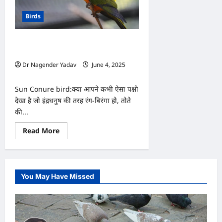
Birds
इंद्रधनुष जैसा परिंदा जो जीत लेगा आपका
दिल, जानें सन कोन्योर पक्षी क्यों है खास
Dr Nagender Yadav
June 4, 2025
0
Sun Conure bird:क्या आपने कभी ऐसा पक्षी
देखा है जो इंद्रधनुष की तरह रंग-बिरंगा हो, तोते
की...
Read
Read More
more
about
इंद्रधनुष
जैसा
परिंदा
जो
You May Have Missed
जीत
लेगा
आपका
दिल,
जानें
सन
कोन्योर