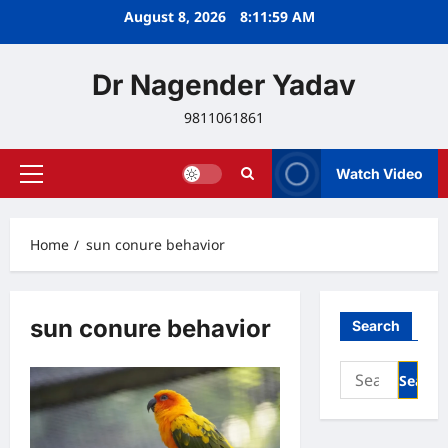
Skip
August 8, 2026
8:11:59 AM
to
content
Dr Nagender Yadav
9811061861
Watch Video
Primary
Menu
Home
sun conure behavior
sun conure behavior
Search
Search
for: