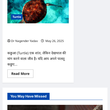
Turtle
कछुए में कैल्शियम की कमी? ये सुपरफूड्स
करेंगे कमाल
Dr Nagender Yadav
May 26, 2025
0
कछुआ (Turtle) एक शांत, लेकिन देखभाल की
मांग करने वाला जीव है। यदि आप अपने पालतू
कछुए...
Read
Read More
more
about
कछुए
में
कैल्शियम
की
You May Have Missed
कमी?
ये
सुपरफूड्स
करेंगे