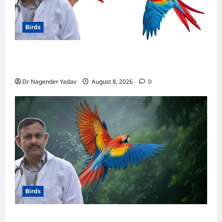
Birds
मकाऊ vs अफ्रीकन ग्रे: कौन है ज्यादा समझदार? बोलने
से लेकर याददाश्त तक जानें किसका दिमाग है तेज
Dr Nagender Yadav
August 8, 2026
0
Birds
Macaw Care: मकाऊ को नहलाना चाहिए या नहीं?