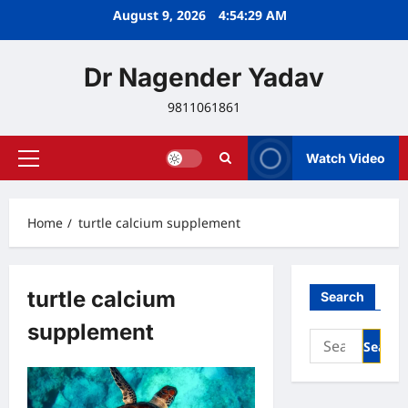
Skip
August 9, 2026
4:54:29 AM
to
content
Dr Nagender Yadav
9811061861
Watch Video
Primary
Menu
Home
turtle calcium supplement
turtle calcium
Search
supplement
Search
for: