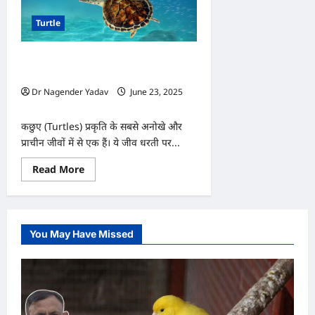
Turtle
कछुओं के बारे में जानिए ये हैरान कर देने वाले
अद्भुत तथ्य
Dr Nagender Yadav
June 23, 2025
0
कछुए (Turtles) प्रकृति के सबसे अनोखे और
प्राचीन जीवों में से एक हैं। ये जीव धरती पर...
Read
Read More
more
about
कछुओं
के
बारे
में
You May Have Missed
जानिए
ये
हैरान
कर
देने
वाले
अद्भुत
तथ्य