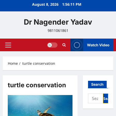
Skip
August 8, 2026
1:56:11 PM
to
content
Dr Nagender Yadav
9811061861
Watch Video
Primary
Menu
Home
turtle conservation
turtle conservation
Search
Search
for: