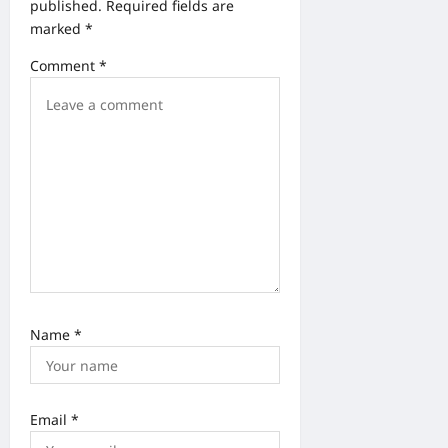
published.
Required fields are
g
marked
*
a
Comment
*
t
i
o
n
Name
*
Email
*