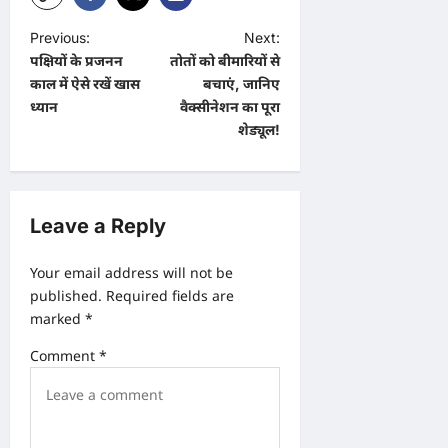
P
Previous:
Next:
पक्षियों के प्रजनन
तोतों को बीमारियों से
o
काल में ऐसे रखें खास
बचाएं, जानिए
s
ध्यान
वैक्सीनेशन का पूरा
t
शेड्यूल!
n
a
v
Leave a Reply
i
Your email address will not be
g
published.
Required fields are
a
marked
*
t
Comment
*
i
o
n