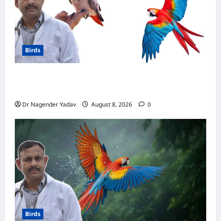
Birds
मकाऊ vs अफ्रीकन ग्रे: कौन है ज्यादा समझदार? बोलने
से लेकर याददाश्त तक जानें किसका दिमाग है तेज
Dr Nagender Yadav
August 8, 2026
0
Birds