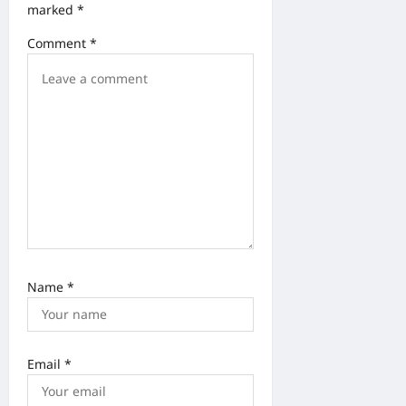
a
marked
*
t
Comment
*
i
o
n
Name
*
Email
*