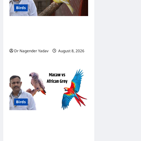
Birds
Canary Diet Chart: कैनरी को
क्या खिलाएं? जानें पूरा डाइट चार्ट, ये
चीजें हैं बेहद जरूरी
Dr Nagender Yadav
August 8, 2026
0
Birds
मकाऊ vs अफ्रीकन ग्रे: कौन है
ज्यादा समझदार? बोलने से लेकर
याददाश्त तक जानें किसका दिमाग है