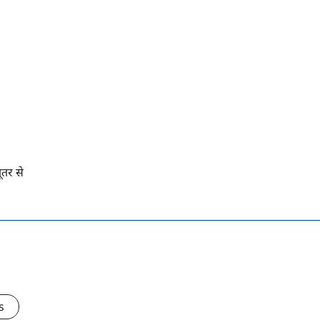
ूतर से
s