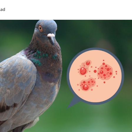
ead
0 comments