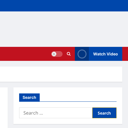
Watch Video
Search
Search
for: