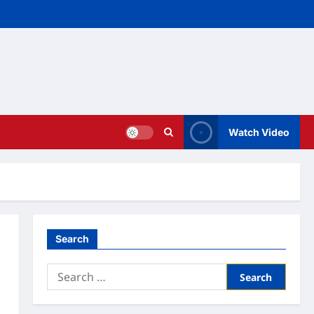
Watch Video
Search
Search
for: