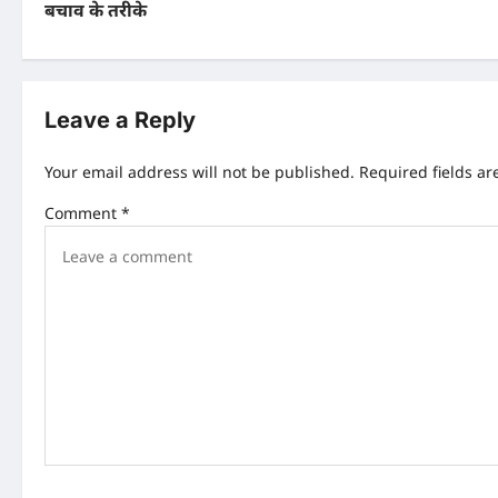
बचाव के तरीके
s
t
n
Leave a Reply
a
Your email address will not be published.
Required fields a
v
Comment
*
i
g
a
t
i
o
n