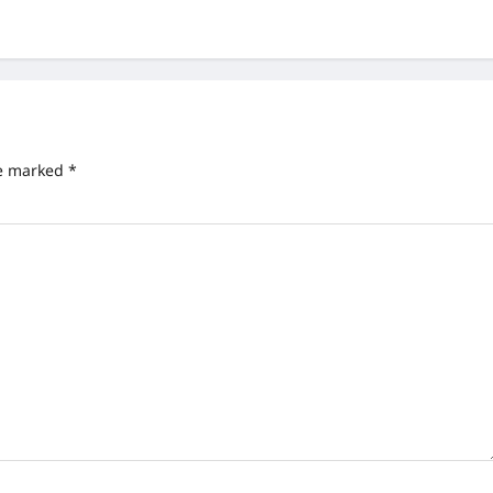
re marked
*