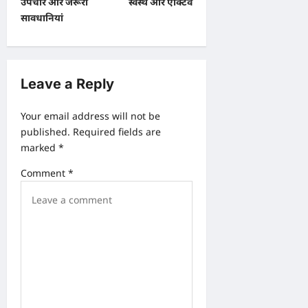
t
उपचार और जरूरी
स्वस्थ और एक्टिव
सावधानियां
n
a
v
Leave a Reply
i
g
Your email address will not be
a
published.
Required fields are
marked
*
t
i
Comment
*
o
n