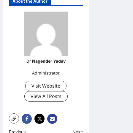
About the Author
Dr Nagender Yadav
Administrator
Visit Website
View All Posts
P
Previous:
Next: