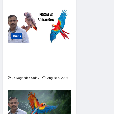
Birds
मकाऊ vs अफ्रीकन ग्रे: कौन है
ज्यादा समझदार? बोलने से लेकर
याददाश्त तक जानें किसका दिमाग है
तेज
Dr Nagender Yadav
August 8, 2026
0