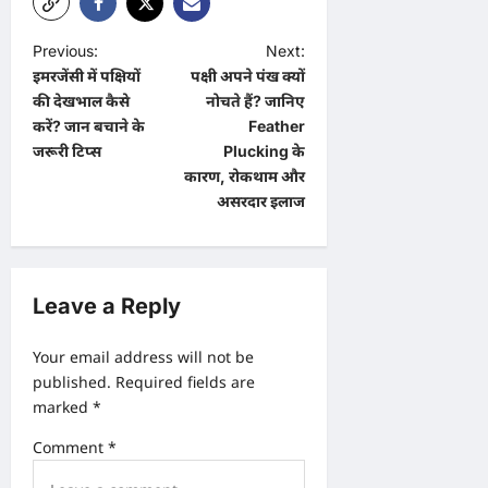
P
Previous:
Next:
इमरजेंसी में पक्षियों
पक्षी अपने पंख क्यों
o
की देखभाल कैसे
नोचते हैं? जानिए
s
करें? जान बचाने के
Feather
t
जरूरी टिप्स
Plucking के
कारण, रोकथाम और
n
असरदार इलाज
a
v
i
Leave a Reply
g
a
Your email address will not be
published.
Required fields are
t
marked
*
i
Comment
*
o