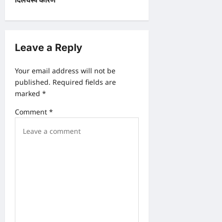
t
n
a
v
Leave a Reply
i
Your email address will not be
g
published.
Required fields are
a
marked
*
t
Comment
*
i
o
n