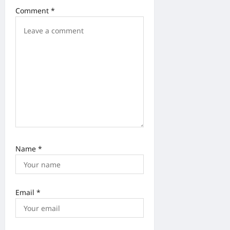
i
Comment
*
o
n
Name
*
Email
*