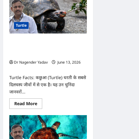
के
पानी
को
कितनी
बार
Turtle
बदलना
चाहिए?
जानिए
साफ
Turtle: कछुए पानी और जमीन दोनों जगह
टैंक
और
कैसे रह लेते हैं? जानिए प्रकृति का अनोखा
अच्छी
रहस्य
सेहत
का
Dr Nagender Yadav
June 13, 2026
सही
0
तरीका
Turtle Facts: कछुआ (Turtle) धरती के सबसे
दिलचस्प जीवों में से एक है। यह उन चुनिंदा
जानवरों...
Read
Read More
more
about
Turtle:
कछुए
पानी
और
जमीन
दोनों