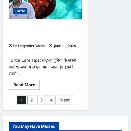
जगह
कैसे
Turtle
रह
लेते
हैं?
जानिए
Turtle Shell Injury: कछुए का खोल टूट
प्रकृति
का
जाए तो क्या होता है? जानिए हैरान कर देने वाले
अनोखा
तथ्य
रहस्य
Dr Nagender Yadav
June 11, 2026
0
Turtle Care Tips: कछुआ दुनिया के सबसे
अनोखे जीवों में से एक माना जाता है। इसकी
सबसे...
Read
Read More
more
about
Turtle
Posts
1
2
3
4
Next
Shell
Injury:
pagination
कछुए
का
खोल
टूट
जाए
You May Have Missed
तो