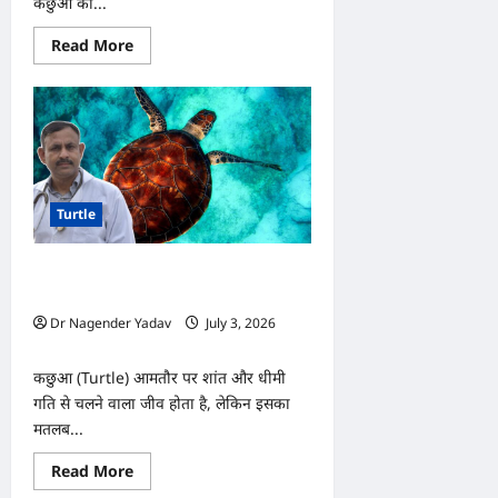
कछुओं की...
Read
Read More
more
about
Turtle:
कछुए
के
टैंक
का
पानी
कितनी
बार
Turtle
बदलना
चाहिए?
जानें
सही
Turtle: आपका कछुआ हो गया है सुस्त? ये 5
तरीका,
वरना
संकेत बता सकते हैं गंभीर बीमारी का खतरा
पड़
Dr Nagender Yadav
July 3, 2026
सकता
है
0
सेहत
पर
कछुआ (Turtle) आमतौर पर शांत और धीमी
भारी
गति से चलने वाला जीव होता है, लेकिन इसका
मतलब...
Read
Read More
more