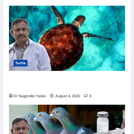
क्या
होता
है?
जानिए
हैरान
कर
देने
वाले
तथ्य
Turtle
Turtle Care: नए कछुए को घर लाने के बाद क्या करें?
जानें सही देखभाल का तरीका
Dr Nagender Yadav
August 4, 2026
0