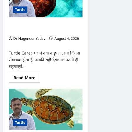
Turtle
Turtle Care: नए कछुए को घर लाने के बाद
क्या करें? जानें सही देखभाल का तरीका
Dr Nagender Yadav
August 4, 2026
0
Turtle Care: घर में नया कछुआ लाना जितना
रोमांचक होता है, उसकी सही देखभाल उतनी ही
महत्वपूर्ण...
Read
Read More
more
about
Turtle
Care:
नए
कछुए
को
घर
लाने
के
Turtle
बाद
क्या
करें?