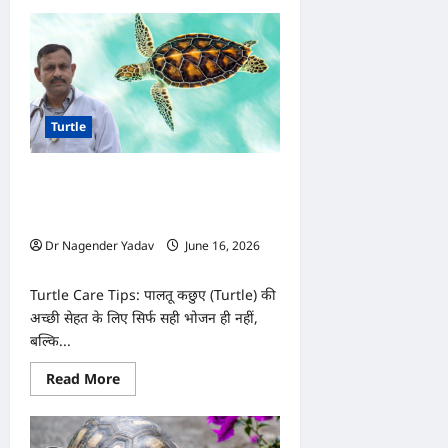
about
Turtle:
आपका
कछुआ
हो
गया
है
सुस्त?
ये
Turtle
5
संकेत
बता
सकते
Turtle Care: कछुए के पानी को कितनी बार
हैं
गंभीर
बदलना चाहिए? जानिए साफ टैंक और अच्छी
बीमारी
सेहत का सही तरीका
का
खतरा
Dr Nagender Yadav
June 16, 2026
0
Turtle Care Tips: पालतू कछुए (Turtle) की
अच्छी सेहत के लिए सिर्फ सही भोजन ही नहीं,
बल्कि...
Read
Read More
more
about
Turtle
Care:
कछुए