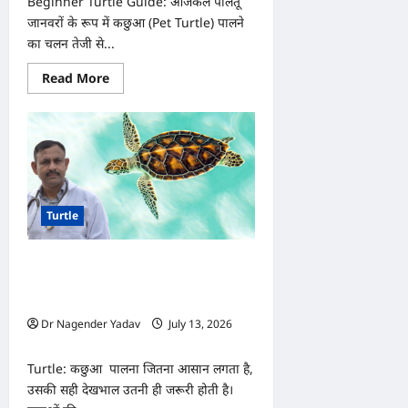
Beginner Turtle Guide: आजकल पालतू
जानवरों के रूप में कछुआ (Pet Turtle) पालने
का चलन तेजी से...
Read
Read More
more
about
Beginner
Turtle
Guide:
पालतू
कछुआ
खरीदने
से
पहले
Turtle
किन
बातों
का
ध्यान
Turtle: कछुए के टैंक का पानी कितनी बार
रखें?
जानिए
बदलना चाहिए? जानें सही तरीका, वरना पड़
जरूरी
सकता है सेहत पर भारी
बातें,
ताकि
Dr Nagender Yadav
July 13, 2026
बाद
0
में
न
Turtle: कछुआ पालना जितना आसान लगता है,
हो
पछतावा
उसकी सही देखभाल उतनी ही जरूरी होती है।