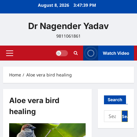
Skip
August 8, 2026
3:47:39 PM
to
content
Dr Nagender Yadav
9811061861
Watch Video
Primary
Menu
Home
Aloe vera bird healing
Aloe vera bird
Search
healing
Search
for: