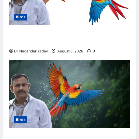
Birds
मकाऊ vs अफ्रीकन ग्रे: कौन है ज्यादा समझदार? बोलने
से लेकर याददाश्त तक जानें किसका दिमाग है तेज
Dr Nagender Yadav
August 8, 2026
0
Birds
Macaw Care: मकाऊ को नहलाना चाहिए या नहीं?