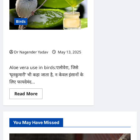
Birds
पक्षियों के लिए कितना फायदेमंद होता है
एलोवेरा? इस तरह करें उपयोग
Dr Nagender Yadav
May 13, 2025
0
Aloe vera use in birds:एलोवेरा, जिसे
‘घृतकुमारी’ भी कहा जाता है, न केवल इंसानों के
लिए फायदेमंद...
Read
Read More
more
about
पक्षियों
के
लिए
कितना
You May Have Missed
फायदेमंद
होता
है
एलोवेरा?