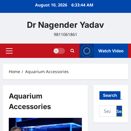
Skip
August 10, 2026
6:33:45 AM
to
content
Dr Nagender Yadav
9811061861
Watch Video
Primary
Menu
Home
Aquarium Accessories
Aquarium
Search
Accessories
Search
for: