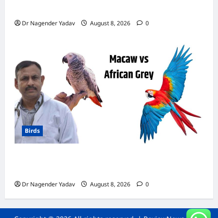
डाइट चार्ट, ये चीजें हैं बेहद जरूरी
Dr Nagender Yadav
August 8, 2026
0
Birds
मकाऊ vs अफ्रीकन ग्रे: कौन है ज्यादा समझदार? बोलने
से लेकर याददाश्त तक जानें किसका दिमाग है तेज
Dr Nagender Yadav
August 8, 2026
0