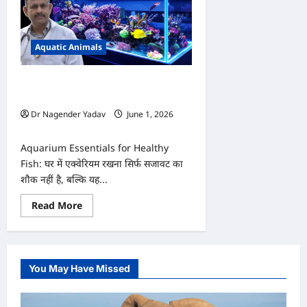
Aquatic Animals
एक्वेरियम में ये चीजें नहीं हैं तो मछलियां हो
सकती हैं बीमार!
Dr Nagender Yadav
June 1, 2026
0
Aquarium Essentials for Healthy
Fish: घर में एक्वेरियम रखना सिर्फ सजावट का
शौक नहीं है, बल्कि यह...
Read
Read More
more
about
एक्वेरियम
में
ये
चीजें
You May Have Missed
नहीं
हैं
तो
मछलियां