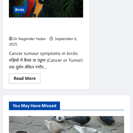
Birds
पक्षियों में कैंसर के लक्षण: अनदेखा किया तो
पड़ सकता है भारी!
Dr Nagender Yadav
September 6,
2025
0
Cancer tumour symptoms in birds:
पक्षियों में कैंसर या ट्यूमर (Cancer or Tumor)
एक दुर्लभ लेकिन गंभीर...
Read
Read More
more
about
पक्षियों
में
कैंसर
के
You May Have Missed
लक्षण:
अनदेखा
किया
तो
पड़
सकता
है