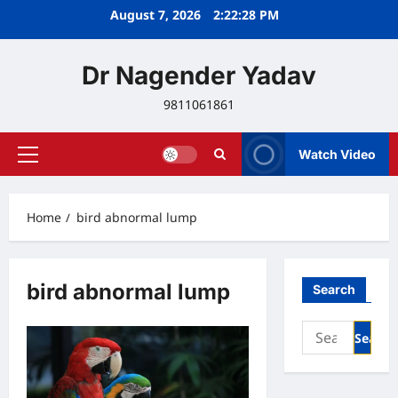
Skip
August 7, 2026
2:22:28 PM
to
content
Dr Nagender Yadav
9811061861
Watch Video
Primary
Menu
Home
bird abnormal lump
bird abnormal lump
Search
Search
for: