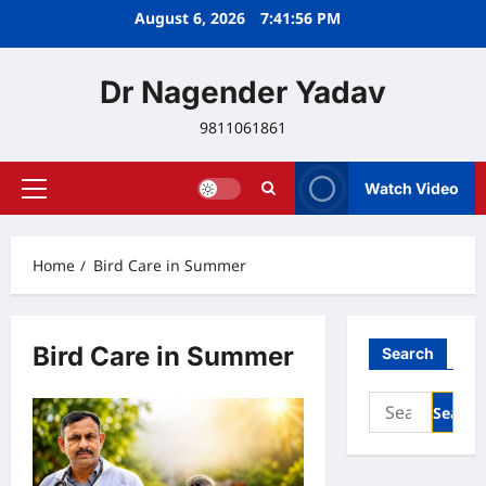
Skip
August 6, 2026
7:41:56 PM
to
content
Dr Nagender Yadav
9811061861
Watch Video
Primary
Menu
Home
Bird Care in Summer
Bird Care in Summer
Search
Search
for: