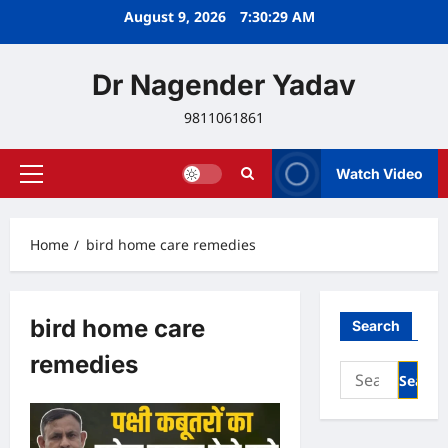
Skip
August 9, 2026
7:30:29 AM
to
content
Dr Nagender Yadav
9811061861
Watch Video
Primary
Menu
Home
bird home care remedies
bird home care
Search
remedies
Search
for: