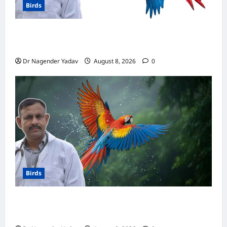
Birds
मकाऊ vs अफ्रीकन ग्रे: कौन है ज्यादा समझदार? बोलने
से लेकर याददाश्त तक जानें किसका दिमाग है तेज
Dr Nagender Yadav
August 8, 2026
0
Birds
Macaw Care: मकाऊ को नहलाना चाहिए या नहीं?
जानें सही तरीका, इन बातों का रखें खास ध्यान