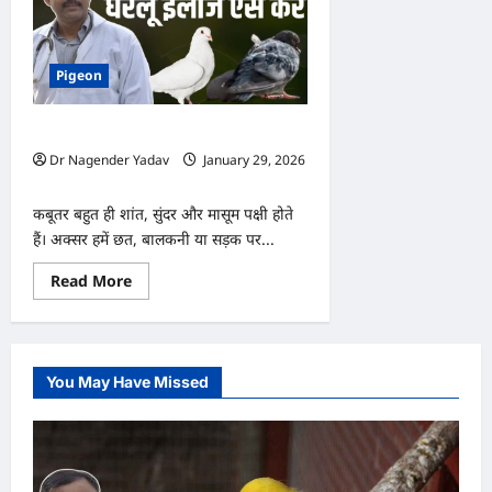
Pigeon
कबूतरों का घर पर इलाज ऐसे करें? जानें
Dr Nagender Yadav
January 29, 2026
0
कबूतर बहुत ही शांत, सुंदर और मासूम पक्षी होते
हैं। अक्सर हमें छत, बालकनी या सड़क पर...
Read
Read More
more
about
कबूतरों
का
घर
पर
You May Have Missed
इलाज
ऐसे
करें?
जानें