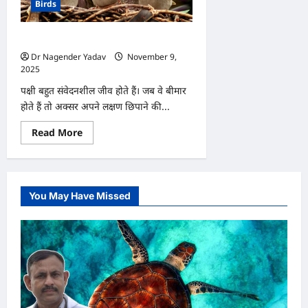
Birds
क्या
हैं?
जानें
लक्षण
बीमार पक्षी की पहचान कैसे करें?
Dr Nagender Yadav
November 9,
2025
0
पक्षी बहुत संवेदनशील जीव होते हैं। जब वे बीमार
होते हैं तो अक्सर अपने लक्षण छिपाने की...
Read
Read More
more
about
बीमार
पक्षी
की
पहचान
You May Have Missed
कैसे
करें?