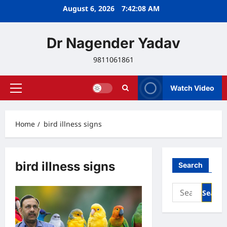
Skip
August 6, 2026
7:42:09 AM
to
content
Dr Nagender Yadav
9811061861
Watch Video
Primary
Menu
Home
bird illness signs
bird illness signs
Search
Search
for: