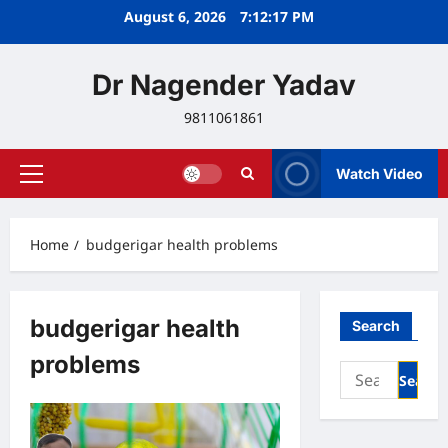
Skip
August 6, 2026
7:12:18 PM
to
content
Dr Nagender Yadav
9811061861
Watch Video
Primary
Menu
Home
budgerigar health problems
budgerigar health
Search
problems
Search
for: