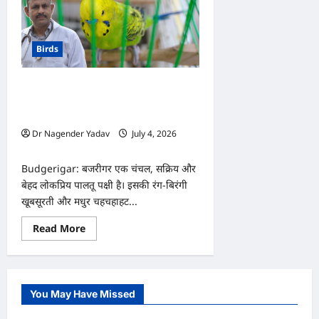
Birds
Budgerigar: बजरीगर बार-बार पंख फुलाकर
क्यों बैठता है? जानिए यह सामान्य आदत है या
बीमारी का संकेत
Dr Nagender Yadav
July 4, 2026
0
Budgerigar: बजरीगर एक चंचल, सक्रिय और
बेहद लोकप्रिय पालतू पक्षी है। इसकी रंग-बिरंगी
खूबसूरती और मधुर चहचहाहट...
Read
Read More
more
about
Budgerigar:
बजरीगर
बार-
बार
You May Have Missed
पंख
फुलाकर
क्यों