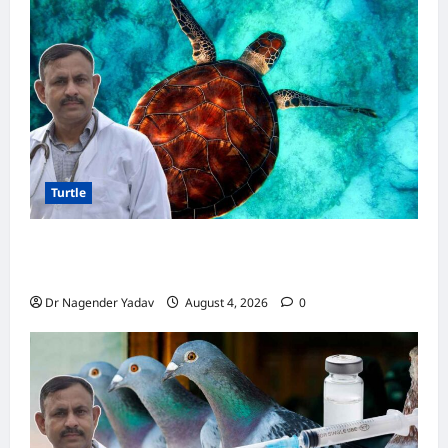
बैठता
है?
जानिए
यह
सामान्य
आदत
है
या
बीमारी
का
संकेत
Turtle
Turtle Care: नए कछुए को घर लाने के बाद क्या करें?
जानें सही देखभाल का तरीका
Dr Nagender Yadav
August 4, 2026
0