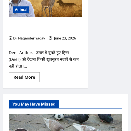
Animal
Deer: हिरन के सींग हर साल क्यों झड़ते हैं?
वजह जानकर चौंक जाएंगे आप
Dr Nagender Yadav
June 23, 2026
0
Deer Antlers: जंगल में घूमते हुए हिरन
(Deer) को देखना किसी खूबसूरत नजारे से कम
नहीं होता।...
Read
Read More
more
about
Deer:
हिरन
के
सींग
You May Have Missed
हर
साल
क्यों
झड़ते
हैं?
वजह
जानकर