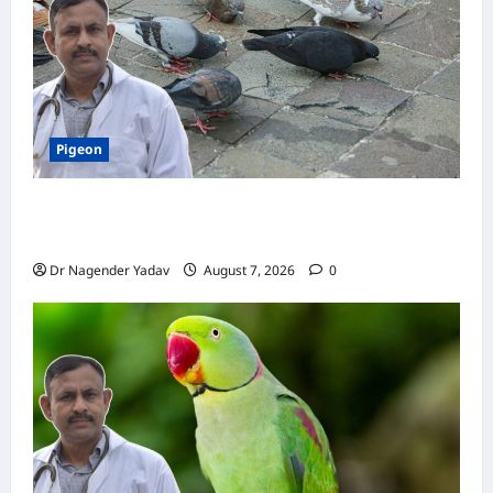
चौंक
जाएंगे
आप
Pigeon
Pigeon Care: क्या कबूतर को चावल खिलाना सही है या
खतरनाक? जानिए सच, जो ज्यादातर लोग नहीं जानते
Dr Nagender Yadav
August 7, 2026
0