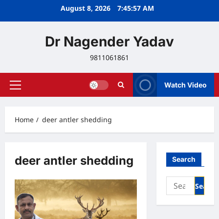
Skip
August 8, 2026
7:45:57 AM
to
content
Dr Nagender Yadav
9811061861
Watch Video
Primary
Menu
Home
deer antler shedding
deer antler shedding
Search
Search
for: