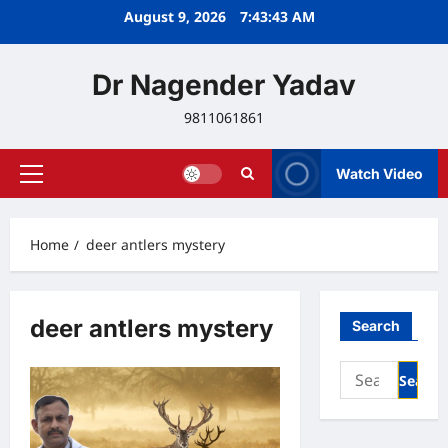
Skip
August 9, 2026
7:43:43 AM
to
content
Dr Nagender Yadav
9811061861
Watch Video
Primary
Menu
Home
deer antlers mystery
deer antlers mystery
Search
Search
for: