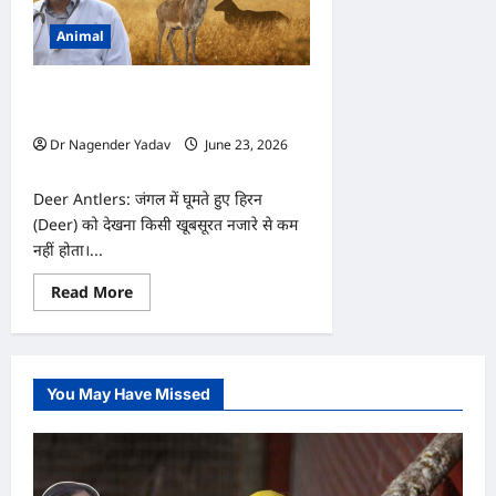
Animal
Deer: हिरन के सींग हर साल क्यों झड़ते हैं?
वजह जानकर चौंक जाएंगे आप
Dr Nagender Yadav
June 23, 2026
0
Deer Antlers: जंगल में घूमते हुए हिरन
(Deer) को देखना किसी खूबसूरत नजारे से कम
नहीं होता।...
Read
Read More
more
about
Deer:
हिरन
के
सींग
You May Have Missed
हर
साल
क्यों
झड़ते
हैं?
वजह
जानकर