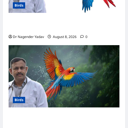
Birds
मकाऊ vs अफ्रीकन ग्रे: कौन है ज्यादा समझदार? बोलने
से लेकर याददाश्त तक जानें किसका दिमाग है तेज
Dr Nagender Yadav
August 8, 2026
0
Birds
Macaw Care: मकाऊ को नहलाना चाहिए या नहीं?
जानें सही तरीका, इन बातों का रखें खास ध्यान