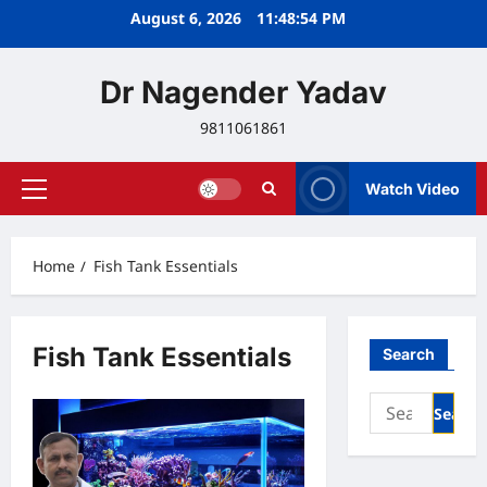
Skip
August 6, 2026
11:48:54 PM
to
content
Dr Nagender Yadav
9811061861
Watch Video
Primary
Menu
Home
Fish Tank Essentials
Fish Tank Essentials
Search
Search
for: