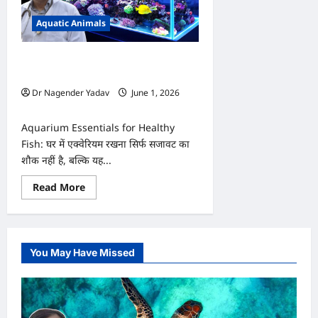
Aquatic Animals
एक्वेरियम में ये चीजें नहीं हैं तो मछलियां हो
सकती हैं बीमार!
Dr Nagender Yadav
June 1, 2026
0
Aquarium Essentials for Healthy
Fish: घर में एक्वेरियम रखना सिर्फ सजावट का
शौक नहीं है, बल्कि यह...
Read
Read More
more
about
एक्वेरियम
में
ये
चीजें
You May Have Missed
नहीं
हैं
तो
मछलियां
हो
सकती
हैं