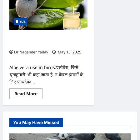
Birds
पक्षियों के लिए कितना फायदेमंद होता है
एलोवेरा? इस तरह करें उपयोग
Dr Nagender Yadav
May 13, 2025
0
Aloe vera use in birds:एलोवेरा, जिसे
‘घृतकुमारी’ भी कहा जाता है, न केवल इंसानों के
लिए फायदेमंद...
Read
Read More
more
about
पक्षियों
के
लिए
कितना
You May Have Missed
फायदेमंद
होता
है
एलोवेरा?