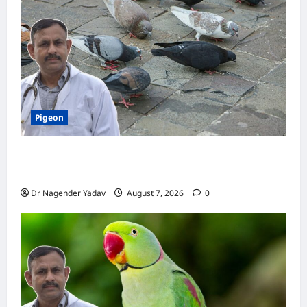
इस
तरह
करें
उपयोग
Pigeon
Pigeon Care: क्या कबूतर को चावल खिलाना सही है या
खतरनाक? जानिए सच, जो ज्यादातर लोग नहीं जानते
Dr Nagender Yadav
August 7, 2026
0