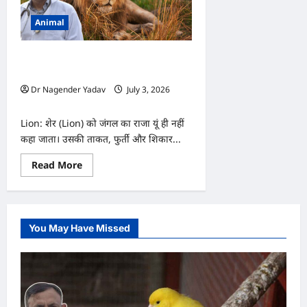
Animal
Lion: शेर की आंखें रात में इतनी तेज कैसे देख
पाती हैं? जानिए इसके पीछे का वैज्ञानिक रहस्य
Dr Nagender Yadav
July 3, 2026
0
Lion: शेर (Lion) को जंगल का राजा यूं ही नहीं
कहा जाता। उसकी ताकत, फुर्ती और शिकार...
Read
Read More
more
about
Lion:
शेर
की
आंखें
You May Have Missed
रात
में
इतनी
तेज
कैसे
देख
पाती
हैं?