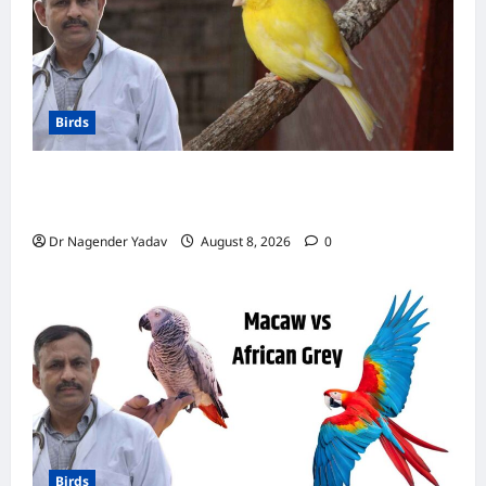
जानिए
इसके
पीछे
का
वैज्ञानिक
रहस्य
Birds
Canary Diet Chart: कैनरी को क्या खिलाएं? जानें पूरा
डाइट चार्ट, ये चीजें हैं बेहद जरूरी
Dr Nagender Yadav
August 8, 2026
0
Birds