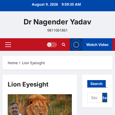
Skip
August 9, 2026
9:59:35 AM
to
content
Dr Nagender Yadav
9811061861
Watch Video
Primary
Menu
Home
Lion Eyesight
Lion Eyesight
Search
Search
for: