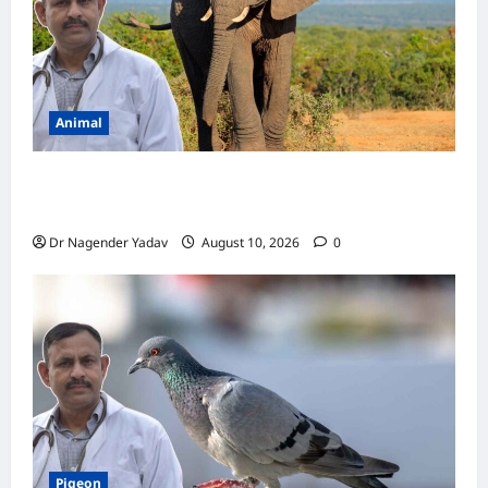
जानिए
इसके
पीछे
का
वैज्ञानिक
रहस्य
Animal
Elephant Diet: हाथी एक दिन में कितना खाना खाता
है? जानें पूरी डाइट और खाने की आदतें
Dr Nagender Yadav
August 10, 2026
0
Pigeon