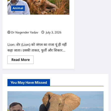
Animal
Lion: शेर की आंखें रात में इतनी तेज कैसे देख
पाती हैं? जानिए इसके पीछे का वैज्ञानिक रहस्य
Dr Nagender Yadav
July 3, 2026
0
Lion: शेर (Lion) को जंगल का राजा यूं ही नहीं
कहा जाता। उसकी ताकत, फुर्ती और शिकार...
Read
Read More
more
about
Lion:
शेर
की
आंखें
You May Have Missed
रात
में
इतनी
तेज
कैसे
देख
पाती
हैं?