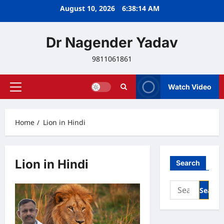
Skip
August 10, 2026
6:38:14 AM
to
content
Dr Nagender Yadav
9811061861
Watch Video
Primary
Menu
Home
Lion in Hindi
Lion in Hindi
Search
Search
for: