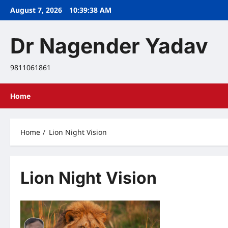
Skip
August 7, 2026
10:39:38 AM
to
content
Dr Nagender Yadav
9811061861
Home
Home
Lion Night Vision
Lion Night Vision