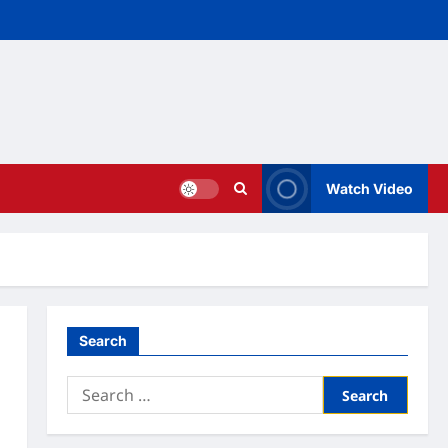
Watch Video
Search
Search
for: