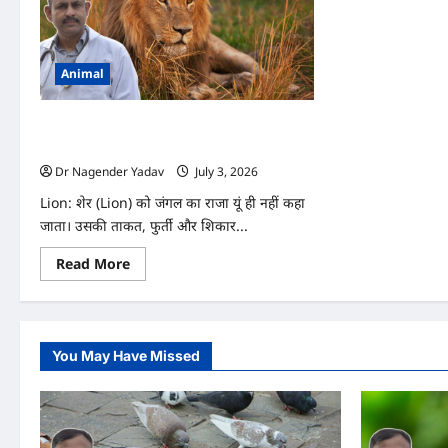
Animal
Lion: शेर की आंखें रात में इतनी तेज कैसे देख पाती
हैं? जानिए इसके पीछे का वैज्ञानिक रहस्य
Dr Nagender Yadav
July 3, 2026
0
Lion: शेर (Lion) को जंगल का राजा यूं ही नहीं कहा
जाता। उसकी ताकत, फुर्ती और शिकार...
Read
Read More
more
about
Lion:
शेर
की
आंखें
You May Have Missed
रात
में
इतनी
तेज
कैसे
देख
पाती