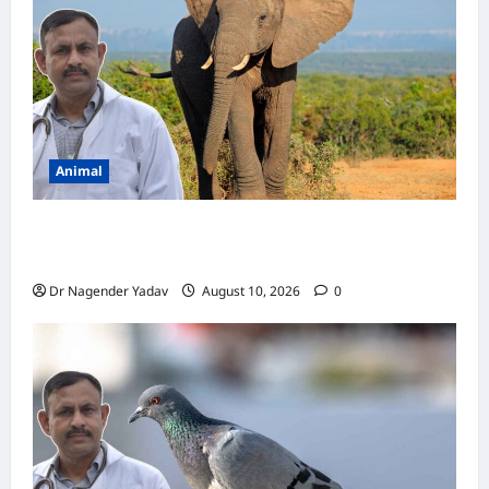
रहे
हैं?
जानिए
इसके
7
बड़े
कारण
और
उन्हें
शांत
करने
Animal
के
आसान
उपाय
Elephant Diet: हाथी एक दिन में कितना खाना खाता
है? जानें पूरी डाइट और खाने की आदतें
Dr Nagender Yadav
August 10, 2026
0