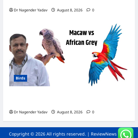
डाइट चार्ट, ये चीजें हैं बेहद जरूरी
Dr Nagender Yadav
August 8, 2026
0
Birds
मकाऊ vs अफ्रीकन ग्रे: कौन है ज्यादा समझदार? बोलने
से लेकर याददाश्त तक जानें किसका दिमाग है तेज
Dr Nagender Yadav
August 8, 2026
0
Copyright © 2026 All rights reserved.
|
ReviewNews
by AF