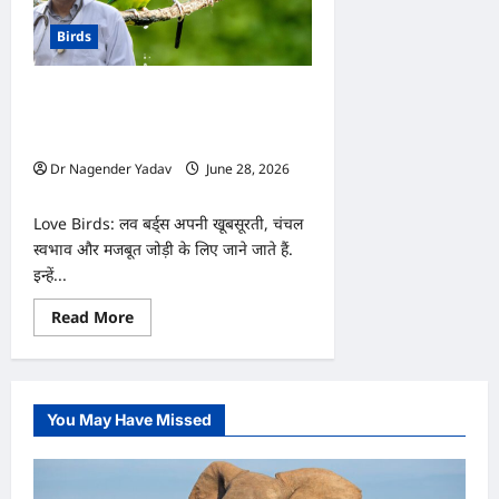
Birds
Love Birds: क्या आपके लव बर्ड्स बार-बार
लड़ रहे हैं? जानिए इसके 7 बड़े कारण और उन्हें
शांत करने के आसान उपाय
Dr Nagender Yadav
June 28, 2026
0
Love Birds: लव बर्ड्स अपनी खूबसूरती, चंचल
स्वभाव और मजबूत जोड़ी के लिए जाने जाते हैं.
इन्हें...
Read
Read More
more
about
Love
Birds:
क्या
आपके
You May Have Missed
लव
बर्ड्स
बार-
बार
लड़