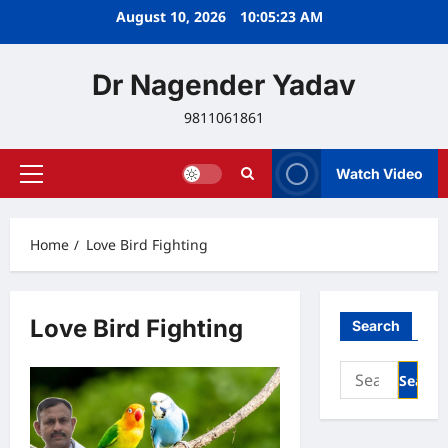
Skip
August 10, 2026
10:05:23 AM
to
content
Dr Nagender Yadav
9811061861
Watch Video
Primary
Menu
Home
Love Bird Fighting
Love Bird Fighting
Search
Search
for: