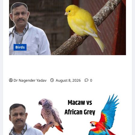
क्या
करें?
जानिए
इसके
पीछे
की
वजह
और
समाधान
Birds
Canary Diet Chart: कैनरी को क्या खिलाएं? जानें पूरा
डाइट चार्ट, ये चीजें हैं बेहद जरूरी
Dr Nagender Yadav
August 8, 2026
0