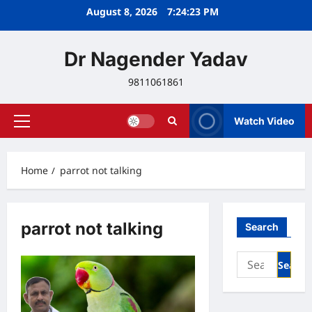
Skip
August 8, 2026
7:24:23 PM
to
content
Dr Nagender Yadav
9811061861
Watch Video
Primary
Menu
Home
parrot not talking
parrot not talking
Search
Search
for: