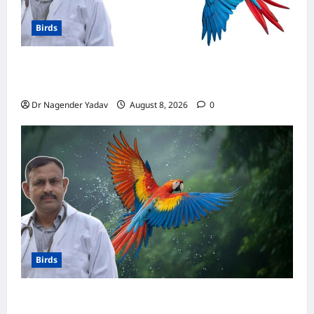
Birds
मकाऊ vs अफ्रीकन ग्रे: कौन है ज्यादा समझदार? बोलने
से लेकर याददाश्त तक जानें किसका दिमाग है तेज
Dr Nagender Yadav
August 8, 2026
0
Birds
Macaw Care: मकाऊ को नहलाना चाहिए या नहीं?