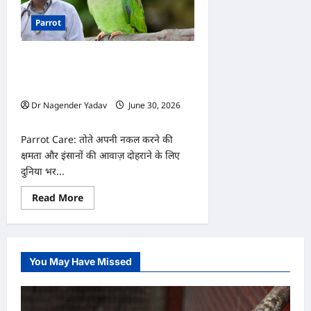
Parrot
Parrot Care: तोता अचानक बोलना बंद कर
दे तो क्या करें? जानिए इसके पीछे की वजह
और समाधान
Dr Nagender Yadav
June 30, 2026
0
Parrot Care: तोते अपनी नकल करने की
क्षमता और इंसानों की आवाज़ दोहराने के लिए
दुनिया भर...
Read
Read More
more
about
Parrot
Care:
तोता
अचानक
You May Have Missed
बोलना
बंद
कर
दे
तो