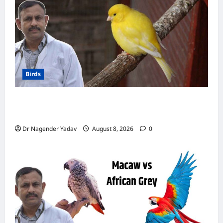
जीवित
रहता
है
यह
पक्षी
Birds
Canary Diet Chart: कैनरी को क्या खिलाएं? जानें पूरा
डाइट चार्ट, ये चीजें हैं बेहद जरूरी
Dr Nagender Yadav
August 8, 2026
0