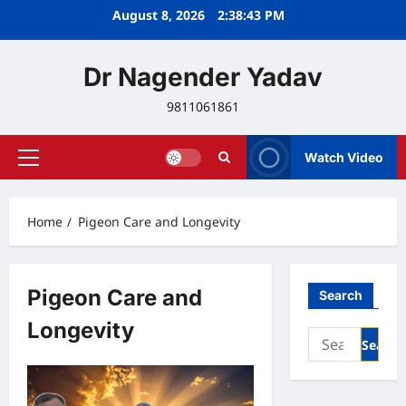
Skip
August 8, 2026
2:38:43 PM
to
content
Dr Nagender Yadav
9811061861
Watch Video
Primary
Menu
Home
Pigeon Care and Longevity
Pigeon Care and
Search
Longevity
Search
for: