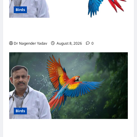
Birds
मकाऊ vs अफ्रीकन ग्रे: कौन है ज्यादा समझदार? बोलने
से लेकर याददाश्त तक जानें किसका दिमाग है तेज
Dr Nagender Yadav
August 8, 2026
0
Birds
Macaw Care: मकाऊ को नहलाना चाहिए या नहीं?
जानें सही तरीका, इन बातों का रखें खास ध्यान