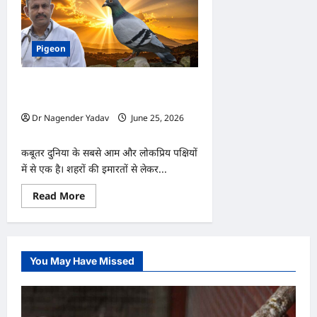
Pigeon
कबूतर की उम्र कितनी होती है? जानिए कितने
साल तक जीवित रहता है यह पक्षी
Dr Nagender Yadav
June 25, 2026
0
कबूतर दुनिया के सबसे आम और लोकप्रिय पक्षियों
में से एक है। शहरों की इमारतों से लेकर...
Read
Read More
more
about
कबूतर
की
उम्र
कितनी
You May Have Missed
होती
है?
जानिए
कितने
साल
तक